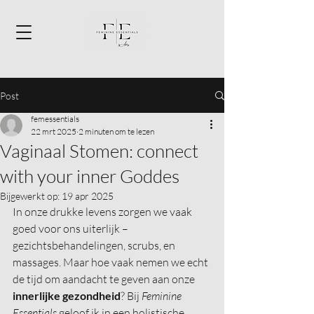
Post
femessentials
22 mrt 2025
2 minuten om te lezen
Vaginaal Stomen: connect
with your inner Goddes
Bijgewerkt op:
19 apr 2025
In onze drukke levens zorgen we vaak 
goed voor ons uiterlijk – 
gezichtsbehandelingen, scrubs, en 
massages. Maar hoe vaak nemen we echt 
de tijd om aandacht te geven aan onze 
innerlijke gezondheid
? Bij 
Feminine 
Essentials
 geloof ik in een holistische 