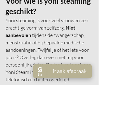
Voor wie is yoni steaming 
geschikt?
Yoni steaming is voor veel vrouwen een 
prachtige vorm van zelfzorg. 
Niet 
aanbevolen
 tijdens de zwangerschap, 
menstruatie of bij bepaalde medische 
aandoeningen. Twijfel je of het iets voor 
jou is? Overleg dan even met mij voor 
persoonlijk advies. Online kun je ook een 
Yoni Steam intake boeken. Dit kan ook 
telefonisch en buiten werk tijd.
Jouw moment van 
ontspanning boeken
Wil jij ervaren wat vaginaal stomen voor 
jou kan doen? Gun jezelf dit moment van 
diepe ontspanning en ontdek de helende 
kracht van een yoni steam bij 
Feminine 